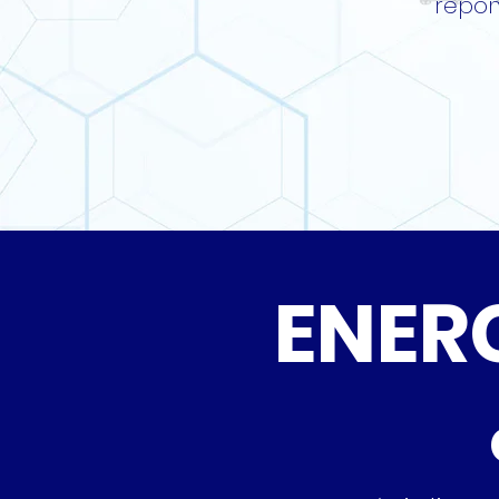
répon
ENER