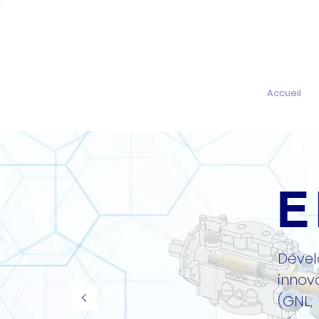
Accueil
E
Déve
inno
(GNL,