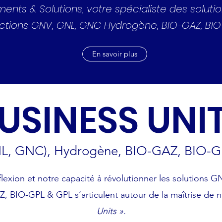
nts & Solutions, votre spécialiste des solut
ctions GNV, GNL, GNC Hydrogène, BIO-GAZ, BI
En savoir plus
USINESS UNI
L, GNC), Hydrogène, BIO-GAZ, BIO-G
flexion et notre capacité à révolutionner les solutions
 BIO-GPL & GPL s’articulent autour de la maîtrise de 
Units ».