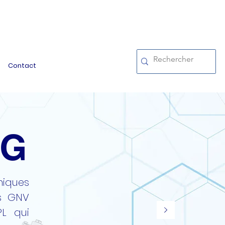
Contact
NG
iques
s GNV
PL qui