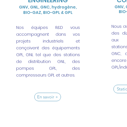
ENGINEERING
CO
GNV, 
GNV, GNL, GNC, hydrogène,
BIO
BIO-GAZ, BIO-GPL & GPL
Nous av
Nos équipes R&D vous
des di
accompagnent dans vos
aux h
projets industriels et
statio
conçoivent des équipements
GNC, 
GPL, GNL tel que des stations
encor
de distribution GNL, des
GPL/indu
pompes GPL, des
compresseurs GPL et autres.
Stati
En savoir +