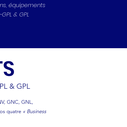
ions, équipements
O-GPL & GPL
TS
PL & GPL
 GNV, GNC, GNL,
nos quatre
« Business