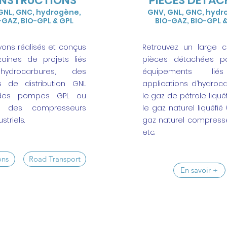
NSTRUCTIONS
PIÈCES DÉTAC
GNL, GNC, hydrogène,
GNV, GNL, GNC, hydr
-GAZ, BIO-GPL & GPL
BIO-GAZ, BIO-GPL 
ons réalisés et conçus
Retrouvez un large c
zaines de projets liés
pièces détachées p
ydrocarbures, des
équipements li
ns de distribution GNL
applications d’hydroca
des pompes GPL ou
le gaz de pétrole liquéf
e des compresseurs
le gaz naturel liquéfié 
striels.
gaz naturel compress
etc.
ons
Road Transport
En savoir +