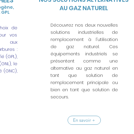
HÉES
AU GAZ NATUREL
ogène,
& GPL
Découvrez nos deux nouvelles
hoix de
solutions industrielles de
our vos
remplacement à l'utilisation
és aux
de gaz naturel. Ces
rbures :
équipements industriels se
ié (GPL),
présentent comme une
(GNL), le
alternative au gaz naturel en
é (GNC),
tant que solution de
remplacement principale ou
bien en tant que solution de
secours.
En savoir +