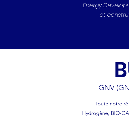
Energy Developme
et constru
B
GNV (GN
Toute notre ré
Hydrogène, BIO-GAZ,